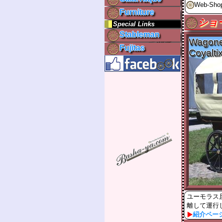
Web-Sho
Furniture
ショ
Special Links
Stableman
Wagone
Fujitas
Coyalti
ユーモラス
離して運行
紹介ペー