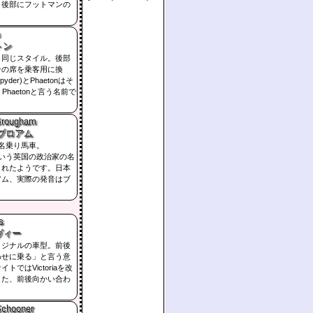
。後部にフットマンの
トン
と同じスタイル。後部
ンの席を乗客用に換
Spyder)とPhaetonはそ
r Phaetonと言う名前で
Brougham
ブロアム
名乗り馬車。
mという英国の政治家の名
されたようです。日本
アム、実際の発音はブ
s
ヴィー
リジナルの車型。前後
わせに乗る」と言う意
トではVictoriaを改
した、前後向かい合わ
Schooner