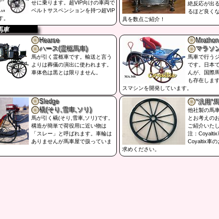
せに乗ります。超VIP向けの車両で
絶反応が出
ベルトサスペンションを持つ超VIP
るほど良く
す。
具を数点ご紹介！
馬車
Hearse
Mrathon
ハース(霊柩馬車)
マラソ
馬が引く霊柩車です。輸送と言う
馬車で行う
よりは葬儀の演出に使われます。
です。日本
車体色は黒とは限りません。
んが、国際
も存在しま
スマシンを開発しています。
Sledge
"汎用"
橇(そり,雪車,ソリ)
他社製の馬
とお考えの
馬が引く橇(そり,雪車,ソリ)です。
ご紹介いた
構造が簡単で荷役用に近い物は
注：Coyal
「スレー」と呼ばれます。車輪は
Coyalti
ありませんが馬車屋で扱っていま
求めください。