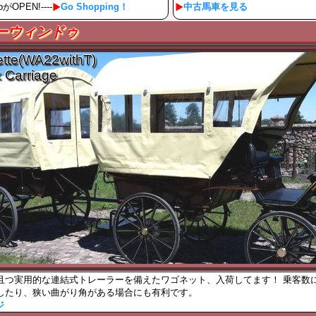
pがOPEN!----
Go Shopping！
中古馬車を見る
ーウィンドゥ
tte(WA22withT)
x Carriage
且つ実用的な連結式トレーラーを備えたワゴネット、入荷してます！ 乗客数
したり、狭い曲がり角がある場合にも有利です。
ジ