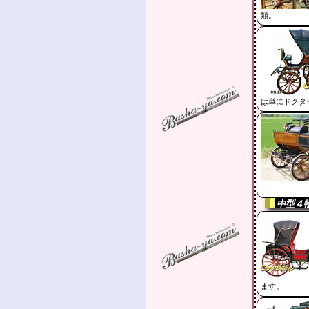
類。
は単にドクタ
中型４
ます。