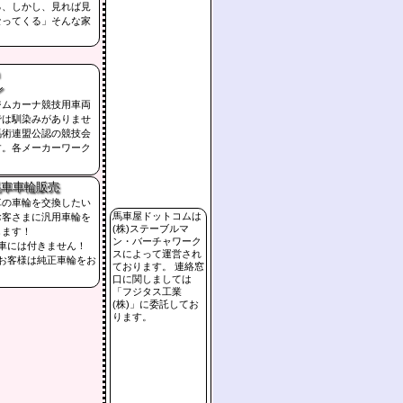
る、しかし、見れば見
なってくる」そんな家
ン
ジムカーナ競技用車両
では馴染みがありませ
馬術連盟公認の競技会
す。各メーカーワーク
馬車車輪販売
車の車輪を交換したい
馬車屋ドットコムは
お客さまに汎用車輪を
(株)ステーブルマ
します！
ン・バーチャワーク
tix車には付きません！
スによって運営され
x車のお客様は純正車輪をお
ております。 連絡窓
口に関しましては
「フジタス工業
(株)」に委託してお
ります。