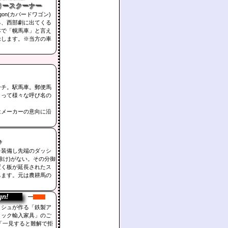
リースクーナー
Wagon(カバードワゴン)
る、西部劇に出てくる
本で「幌馬車」と言え
像します。※当方の車
ーチ。駅馬車。郵便馬
よって様々な呼び名の
はメーカーの意向に沿
ク
を装備し先端のダッシ
除け)がない。その分御
置く板が延長されたス
ちます。元は農耕馬の
gn!
ヌシュが作る「鉄製ア
ィック輸入家具」のご
「一見すると難解で拒