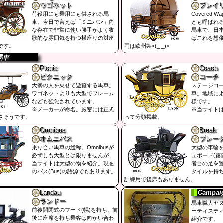
ワゴネット
プレイ
荷役用にも乗用にも供される馬
Covered 
車。今日で言えば「ミニバン」的
とも呼ばれ
な存在で非常に使い勝手がよく牧
馬車で、日
歌的な雰囲気を持つ横座りの対座
ばこれを想
です。
両は欧州製<(_ _)>
馬車
Picnic
Coach
ピクニック
コーチ
大勢の人を乗せて遊覧する馬車。
ステージコ
ワゴネットよりも大型でフレーム
車。地域に
なども強化されています。
様です。
※メーカーが命名。厳密には正式
※当サイト
さそうです。
って分類掲載。
Omnibus
Break
オムニバス
ブレー
乗り合い馬車の総称。Omnibusが
大型の車輪
必ずしも大型とは限りませんが、
ュボード(霧
当サイトは大型の物を紹介。現在
者台の足を
のバス(Bus)の語源でもあります。
タイルを持
訓練用で後席もありません。
Landau
Campai
ランドー
馬車職人ヤ
前後開閉式のフード(幌)を持ち、前
ーティステ
後に座席を持ち乗客は向かい合わ
紹介です。 