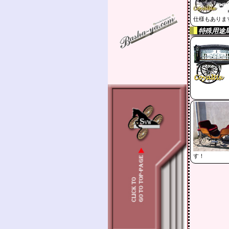
仕様もありま
特殊用途
す！