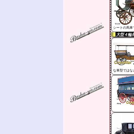
シートの馬車
大型４輪
な車型ではな