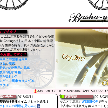
しですか？
トコムは馬車製作部門で金メダルを受賞
tix Carriage社】の日本・中国の総代理
優美な曲線を持ち、我々の美感に訴えかけ
DNAの馬車をお届けします。
をお探しですか？
馬車に中型乗合馬車
の白い馬車
囲気のVIP専用の馬車
換用"汎用"車輪
車が欲しい?
ング・白馬車カタログDL
ログDL
名称・分類はメーカーのものに準拠。必ずしも正しいとは
聞=号外=
2018/03/11
更新情報
2018/03/
需要向け発注タイムリミット迫る！
なんと！馬車も
WEBSHOP
で売っ
ットコムの活動を見てみる
中古車の代理販売を再スタートし