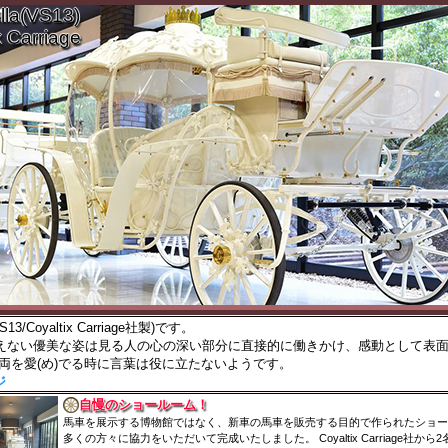
lla(VS13)
x Carriage
(VS13/Coyaltix Carriage社製)です。
えない優美な姿は見る人の心の深い部分に直接的に働きかけ、感動として表
車両を愛(め)でる時に言葉は役に立たないようです。
ジ
自慢のショールーム！
馬車を展示する博物館ではなく、新車の馬車を販売する目的で作られたショー
多くの方々に協力をいただいて完成いたしました。 Coyaltix Carriage社か