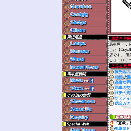
Marathon
Cart/gig
Sledge
Others
周辺用品
馬車をお探
Lamps
馬車屋ドッ
した【Coyal
Harness
店です。 
Wheel
るヨーロッパ
どんな馬車
Model Horse
観光地の
馬車屋新聞
結婚式用
News
---
高貴な雰
馬車の交
Stock
---
格安の馬
その他の情報
ウェディ
Showroom
総合カタ
About Us
Enquiry
馬車屋新
「夏秋」
Special Web
馬車屋ド
Gala.Taque