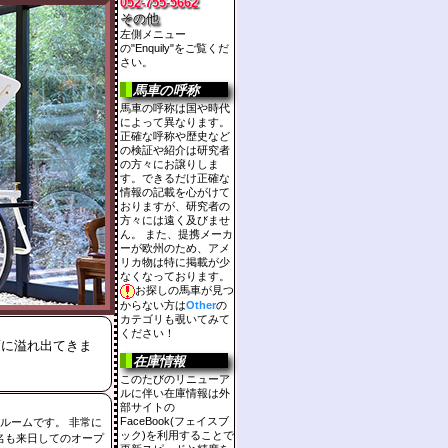
052-755-5662
その他
左側メニュー
の"Enquily"をご覧くだ
さい。
馬車の呼称
馬車の呼称は国や時代
によって異なります。
正確な呼称や歴史など
の検証や紹介は研究者
の方々にお譲りしま
す。できるだけ正確な
情報の記載を心がけて
おりますが、研究者の
方々には遠く及びませ
ん。 また、提携メーカ
ーが欧州のため、アメ
リカ物は特に掲載が少
なくなっております。
お探しの馬車が見つ
からない方は
Other
の
カテゴリも覗いてみて
ください！
面に溢れ出てきま
在庫情報
このたびのリニューア
ルに伴い在庫情報は外
部サイトの
FaceBook(フェイスブ
ルームです。 非常に
ック)を利用することで
ら2名も来日してのオープ