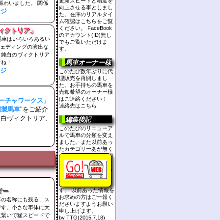
更新スピードと精度を
に賑わいました。 関係
向上させる事としまし
ージ
た。在庫のリアルタイ
ム確認はこちらをご覧
ください。 FaceBook
ヴィクトリア」
のアカウント(ID)無し
.。馬車はいろいろあるい
でもご覧いただけま
。ウェディングの演出な
す。
り純白のヴィクトリア
馬車オーナー様
すね！
ジ
このたび数年ぶりに代
理販売を再開しまし
た。お手持ちの馬車を
売却希望のオーナー様
はご連絡ください！
ーチャワークス
」
連絡先は
こちら
国製馬車
"をご紹介
、白ヴィクトリア、
編集後記
このたびのリニューア
ルで馬車の分類を変え
ました。また以前あっ
たカテゴリーあが無く
なっている場合や、紹
介掲載を中止したも
の、扱いが小さくなっ
たり詳細情報を削除し
た物など多数ございま
す。 以前あった情報を
ダー
お求めの方はご一報く
車の名称にも残る、ス
ださいますようお願い
です。小さな車体に大
申し上げます。
数繋いで猛スピードで
by TTG(2015.7.18)