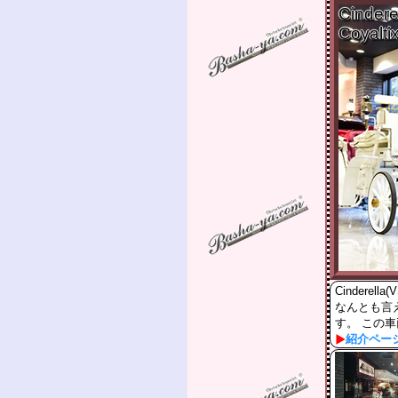
Cindere
Coyalti
Cinderella
なんとも言
す。 この
紹介ペー