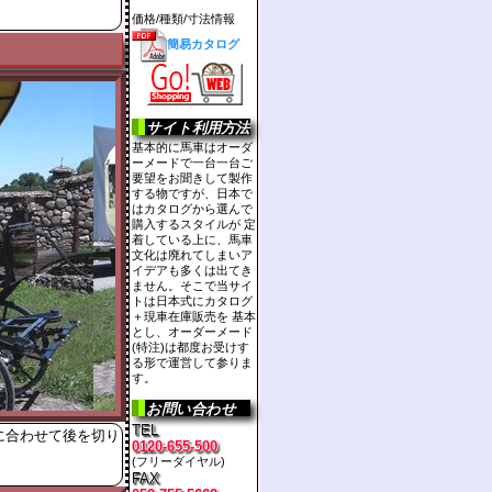
価格/種類/寸法情報
簡易カタログ
サイト利用方法
基本的に馬車はオーダ
ーメードで一台一台ご
要望をお聞きして製作
する物ですが、日本で
はカタログから選んで
購入するスタイルが 定
着している上に、馬車
文化は廃れてしまいア
イデアも多くは出てき
ません。そこで当サイ
トは日本式にカタログ
＋現車在庫販売を 基本
とし、オーダーメード
(特注)は都度お受けす
る形で運営して参りま
す。
お問い合わせ
TEL
に合わせて後を切り
0120-655-500
(フリーダイヤル)
FAX