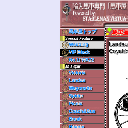
馬車
馬車屋トップ
Special Feature
Landau
Wedding
Coyalti
VIP Black
No.1
!
WA22
輸入馬車
Victoria
Landau
Wagonette
Spider
Picnic
Coach&Bus
Break
Hearse