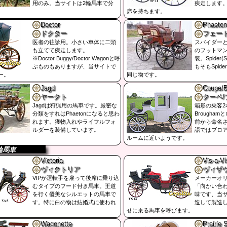
用のみ。当サイトは2輪馬車で分
疾走します
席を持ちます。
Doctor
Phaeton
ドクター
フェー
医者の往診用。小さい車体に二頭
スパイダー
も立てて疾走します。
のフットマ
※Doctor Buggy/Doctor Wagonと呼
装。Spider(
ぶものもありますが、当サイトで
もそもSpide
ー。
同じ物です。
Jagd
Coupe/
ヤークト
クーペ/
Jagdは狩猟用の馬車です。厳密な
箱形の乗客2
分類をすれはPhaetonになると思わ
Brougha
れます。獲物入れやライフルフォ
前から命名
ルダーを装備しています。
語ではブロ
ルームに近いようです。
輪馬車
Victoria
Vis-a-Vi
ヴィクトリア
ヴィザ
VIPが運転手を雇って後席に乗り込
メーカーオ
むタイプのフード付き馬車。王道
「向かい合
を行く優美なシルエットの馬車で
味です、当サイ
す。特に白の物は結婚式に使われ
造して製造
せに乗る馬車を呼びます。
Wagonette
Prairie 