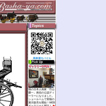
Topics
馬車屋モバイル
Pick Up
ギャラリーOPEN！
独の日本人画家「竹山
榮一」画伯の公認ディ
ーラーになりました。
ショールームで実物の
展示販売を開始！WEB
ギャラリーも開設！