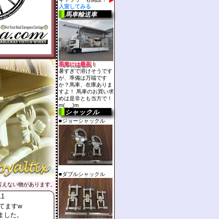
入室してみる
馬車輸送車
馬車には最高！
暑すぎで溶けそうです
が、準備は万端です
か？馬車、在庫ありま
すよ！ 馬車のお買い求
めは是非とも当方で！
m(_ _)m
シャックル
■ジョーシャックル
■ダブルシャックル
言えない物があります。
11
てますw
ました。