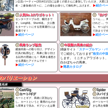
ン記念パーティー(2014/11/12)には多くの皆さんに参加していただき、大変
紹介ペ
者・ご参加者の方々に、この場をお借りして御礼申し上げます。
人気No.1のワゴネット！
「白/
センターテーブル付、幌付きで
うーん...
す。Long8名、Short6名。 少人数
けれど...
をターゲットにする営業運行には
ら、やっぱ
最適です！
で決まりで
紹介ページ
紹介ペー
馬車ランプ販売
中国製の馬車の紹介
姉妹サイト「
ステーブルマン・バ
建築内装への取り付け、デザイン
灯具の転用など、馬車に取り付け
でご紹介しております"
格安の中
る以外の用途にも！ 馬車を連想さ
します。 ミニチュアワゴネット
せる洒落たアイテムです！
白かぼちゃの馬車。
紹介ページ
簡易カタログ
のバリエーション
量馬車
Cart/Gig
Spider
カート/ギグ
スパイ
カートとギグ、両者に区別はな
今日の自動
し。カートというと 乗用のものか
ポーツカー
ら荷車まで含み、ギグといえは乗
きな馬を複